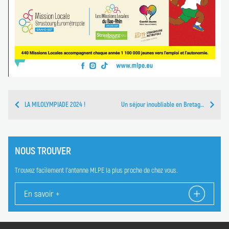
LA MILOLYMPIADE 2024 !
Un séjour inoubliable en Bretagne
NOUS TROUVER
Trouvez facilement l'antenne MLPE la plus proche de chez vous.
En savoir +