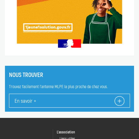
NOUS TROUVER
Trouvez facilement l'antenne MLPE la plus proche de chez vous.
En savoir +
L'association
Liens utiles