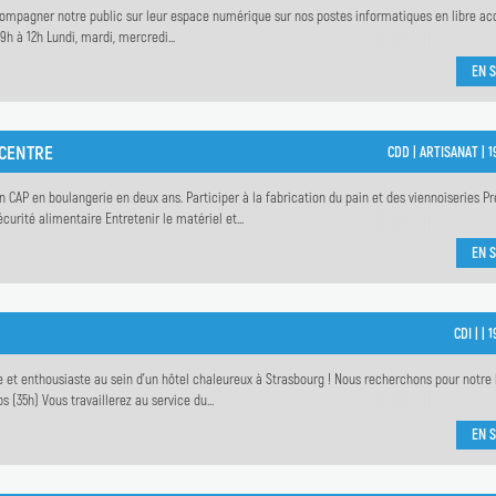
 Accompagner notre public sur leur espace numérique sur nos postes informatiques en libre ac
h à 12h Lundi, mardi, mercredi...
EN S
 CENTRE
CDD |
ARTISANAT |
1
CAP en boulangerie en deux ans. Participer à la fabrication du pain et des viennoiseries Pr
curité alimentaire Entretenir le matériel et...
EN S
CDI |
|
1
et enthousiaste au sein d'un hôtel chaleureux à Strasbourg ! Nous recherchons pour notre 
 (35h) Vous travaillerez au service du...
EN S