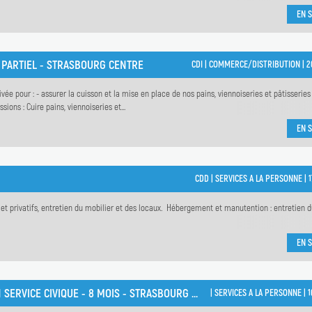
EN S
 PARTIEL - STRASBOURG CENTRE
CDI |
COMMERCE/DISTRIBUTION |
2
 pour : - assurer la cuisson et la mise en place de nos pains, viennoiseries et pâtisseries
ons : Cuire pains, viennoiseries et...
EN S
CDD |
SERVICES A LA PERSONNE |
 privatifs, entretien du mobilier et des locaux. Hébergement et manutention : entretien du
EN S
ACCUEIL ET MÉDIATION NUMÉRIQUE (H/F) - MISSION EN SERVICE CIVIQUE - 8 MOIS - STRASBOURG CENTRE VILLE
|
SERVICES A LA PERSONNE |
1