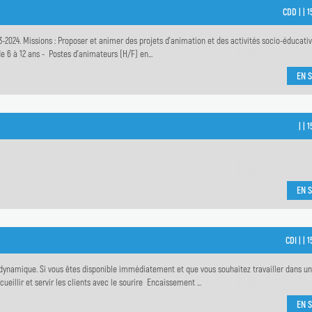
CDD |
|
1
-2024. Missions : Proposer et animer des projets d’animation et des activités socio-éducativ
de 6 à 12 ans - Postes d'animateurs (H/F) en...
EN S
|
|
1
EN S
CDI |
|
1
dynamique. Si vous êtes disponible immédiatement et que vous souhaitez travailler dans u
eillir et servir les clients avec le sourire Encaissement ...
EN S