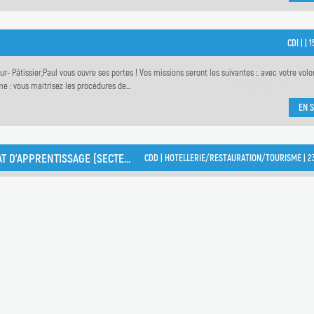
CDI |
|
1
- Pâtissier,Paul vous ouvre ses portes ! Vos missions seront les suivantes :. avec votre volo
e : vous maitrisez les procédures de...
EN S
EMPLOYÉ POLYVALENT DE RESTAURATION (H/F) CONTRAT D'APPRENTISSAGE (SECTEUR STRASBOURG EUROMÉTROPOLE)
CDD |
HOTELLERIE/RESTAURATION/TOURISME |
2
Alternance. La formation se déroulera dans un CFA situé Illkirch au rythme de 1 jour par 
 Employé Polyvalent de Restauration , Niveau III...
EN S
Intérim |
|
0
rstein. Vos missions : Vous êtes chargé de la réception, du stockage, de la préparation et l