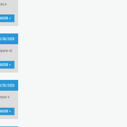
cès à
AVOIR +
9/06/2026
éparer et
AVOIR +
9/05/2026
hôtel 4
AVOIR +