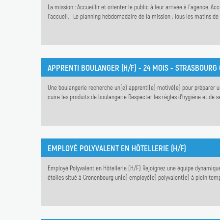
La mission : Accueillir et orienter le public à leur arrivée à l'agence.
l'accueil. Le planning hebdomadaire de la mission : Tous les matins de 9
APPRENTI BOULANGER (H/F) - 24 MOIS - STRASBOURG
Une boulangerie recherche un(e) apprenti(e) motivé(e) pour préparer un 
cuire les produits de boulangerie Respecter les règles d'hygiène et de sé
EMPLOYÉ POLYVALENT EN HÔTELLERIE (H/F)
Employé Polyvalent en Hôtellerie (H/F) Rejoignez une équipe dynamique 
étoiles situé à Cronenbourg un(e) employé(e) polyvalent(e) à plein temps