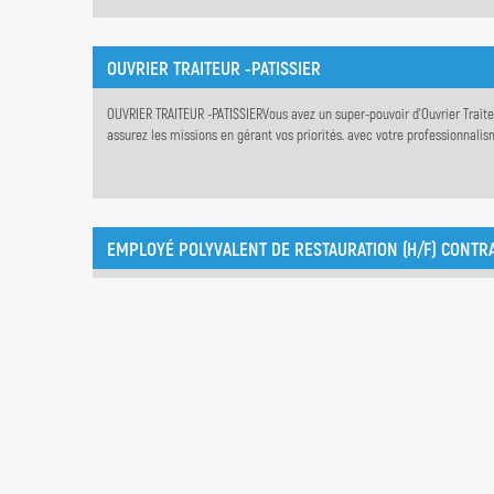
OUVRIER TRAITEUR -PATISSIER
OUVRIER TRAITEUR -PATISSIERVous avez un super-pouvoir d'Ouvrier Traiteur
assurez les missions en gérant vos priorités. avec votre professionnalism
- Vous êtes formé au métier d'EMPLOYÉ POLYVALENT DE RESTAURATION en 
Cette formation en apprentissage et validée par un Titre Professionnel d'
CARISTE (H/F) MISSION INTÉRIM (SECTEUR ERSTEIN)
Une agence Intérim recrute des Caristes en 3x8 (H/F) pour son client à E