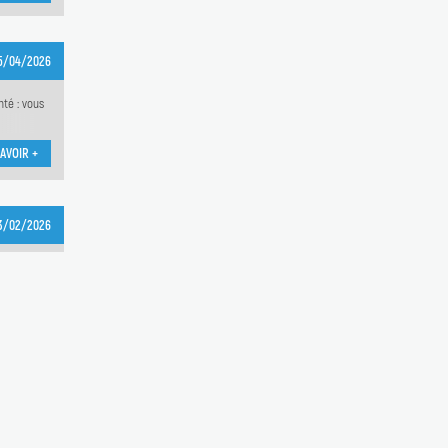
5/04/2026
nté : vous
AVOIR +
3/02/2026
semaine.
AVOIR +
6/01/2026
a